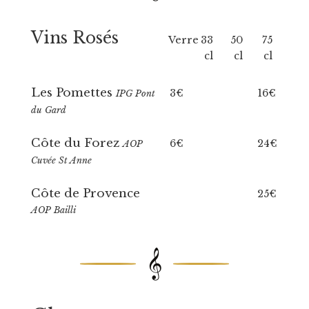
Vins Rosés
Verre
33
50
75
cl
cl
cl
Les Pomettes
3€
16€
IPG Pont
du Gard
Côte du Forez
6€
24€
AOP
Cuvée St Anne
Côte de Provence
25€
AOP Bailli
𝄞