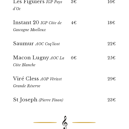
Les Figuiers
3€
16€
IGP Pays
d'Oc
Instant 20
4€
18€
IGP Côte de
Gascogne Moelleux
Saumur
22€
AOC Coq'licot
Macon Lugny
6€
25€
AOC La
Côte Blanche
Viré Cless
29€
AOP Vérizet
Grande Réserve
St Joseph
23€
(Pierre Finon)
𝄞