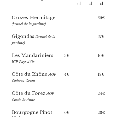
cl
cl
cl
Crozes-Hermitage
35€
(brunel de la gardine)
Gigondas
37€
(brunel de la
gardine)
Les Mandariniers
3€
16€
IGP Pays d'Oc
Côte du Rhône
4€
18€
AOP
Château Orsan
Côte du Forez
24€
AOP
Cuvée St Anne
Bourgogne Pinot
6€
28€