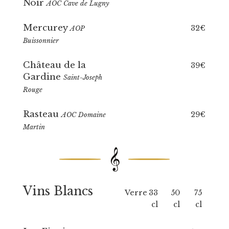
Noir
AOC Cave de Lugny
Mercurey
32€
AOP
Buissonnier
Château de la
39€
Gardine
Saint-Joseph
Rouge
Rasteau
29€
AOC Domaine
Martin
𝄞
Vins Blancs
Verre
33
50
75
cl
cl
cl